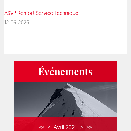
ASVP Renfort Service Technique
12-06-2026
Événements
<<
<
Avril 2025
>
>>