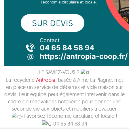
LE SAVIEZ-VOUS ?
La recyclerie
Antropia
, basée à Aime La Plagne, met
en place un service de débarras et vide maison sur
devis. Leur équipe peut également intervenir dans le
cadre de rénovations hôtelières pour donner une
seconde vie aux objets et mobiliers à évacuer.
Favorisez l'économie circulaire et locale !
04 65 84 58 94