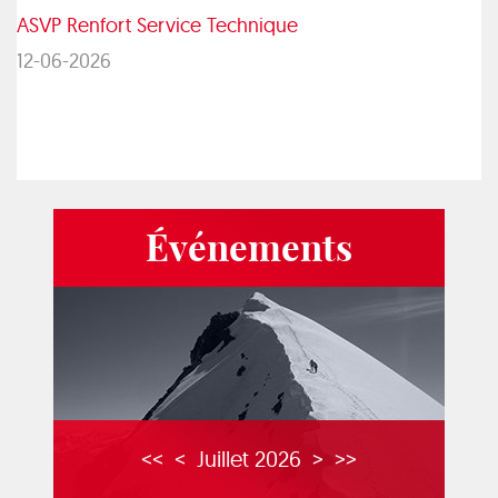
ASVP Renfort Service Technique
12-06-2026
Événements
<<
<
Juillet 2026
>
>>