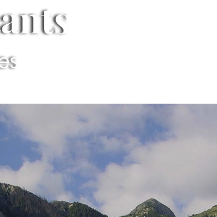
tants
ues