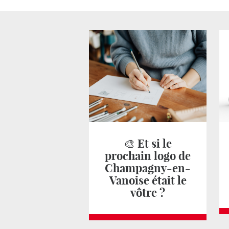
🎨 Et si le
prochain logo de
Champagny-en-
Vanoise était le
vôtre ?